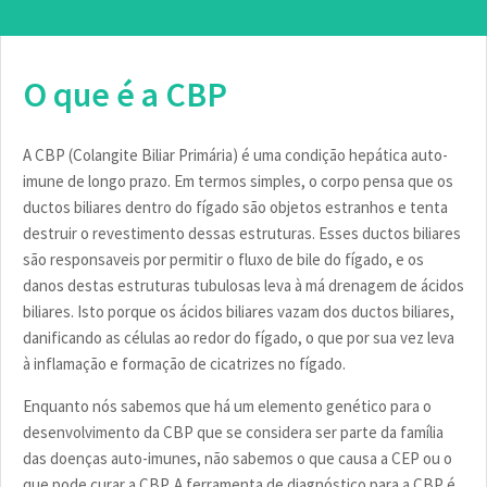
O que é a CBP
A CBP (Colangite Biliar Primária) é uma condição hepática auto-
imune de longo prazo. Em termos simples, o corpo pensa que os
ductos biliares dentro do fígado são objetos estranhos e tenta
destruir o revestimento dessas estruturas. Esses ductos biliares
são responsaveis por permitir o fluxo de bile do fígado, e os
danos destas estruturas tubulosas leva à má drenagem de ácidos
biliares. Isto porque os ácidos biliares vazam dos ductos biliares,
danificando as células ao redor do fígado, o que por sua vez leva
à inflamação e formação de cicatrizes no fígado.
Enquanto nós sabemos que há um elemento genético para o
desenvolvimento da CBP que se considera ser parte da família
das doenças auto-imunes, não sabemos o que causa a CEP ou o
que pode curar a CBP. A ferramenta de diagnóstico para a CBP é