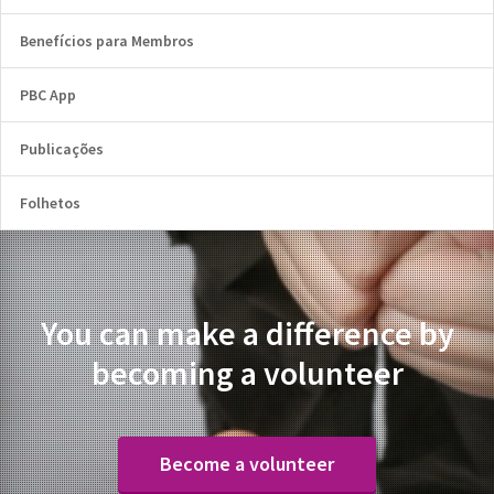
Benefícios para Membros
PBC App
Publicações
Folhetos
You can make a difference by
becoming a volunteer
Become a volunteer