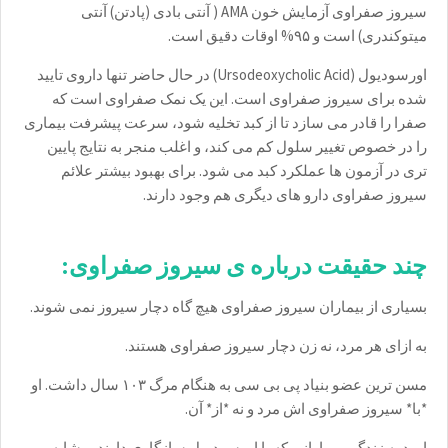
سیروز صفراوی آزمایش خون AMA ( آنتی بادی (پادتن) آنتی
میتوکندری) است و ۹۵% اوقات دقیق است.
اورسودیول (Ursodeoxycholic Acid) در حال حاضر تنها داروی تایید
شده برای سیروز صفراوی است. این یک نمک صفراوی است که
صفرا را قادر می سازد تا از کبد تخلیه شود، سرعت پیشرفت بیماری
را در خصوص تغییر سلول کم می کند، و اغلب منجر به نتایج پایین
تری در آزمون ها عملکرد کبد می شود. برای بهبود بیشتر علائم
سیروز صفراوی دارو های دیگری هم وجود دارند.
چند حقیقت درباره ی سیروز صفراوی:
بسیاری از بیماران سیروز صفراوی هیچ گاه دچار سیروز نمی شوند.
به ازای هر مرد، نه زن دچار سیروز صفراوی هستند.
مسن ترین عضو بنیاد پی بی سی به هنگام مرگ ۱۰۳ سال داشت. او
*با* سیروز صفراوی اش مرد و نه *از* آن.
امید به زندگی بیمارانی که با اورسودیول سازگاری دارند، مشابه