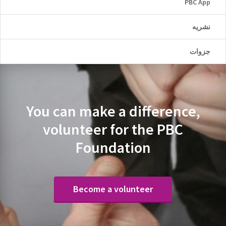
PBC App
نشریه
جزوات
You can make a difference,
volunteer for the PBC
Foundation
Become a volunteer