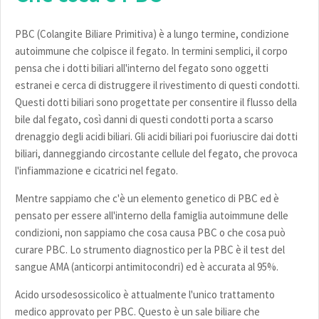
PBC (Colangite Biliare Primitiva) è a lungo termine, condizione
autoimmune che colpisce il fegato. In termini semplici, il corpo
pensa che i dotti biliari all'interno del fegato sono oggetti
estranei e cerca di distruggere il rivestimento di questi condotti.
Questi dotti biliari sono progettate per consentire il flusso della
bile dal fegato, così danni di questi condotti porta a scarso
drenaggio degli acidi biliari. Gli acidi biliari poi fuoriuscire dai dotti
biliari, danneggiando circostante cellule del fegato, che provoca
l'infiammazione e cicatrici nel fegato.
Mentre sappiamo che c'è un elemento genetico di PBC ed è
pensato per essere all'interno della famiglia autoimmune delle
condizioni, non sappiamo che cosa causa PBC o che cosa può
curare PBC. Lo strumento diagnostico per la PBC è il test del
sangue AMA (anticorpi antimitocondri) ed è accurata al 95%.
Acido ursodesossicolico è attualmente l'unico trattamento
medico approvato per PBC. Questo è un sale biliare che