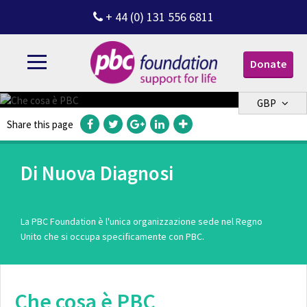
+ 44 (0) 131 556 6811
Donate
GBP
Share this page
Di Nuova Diagnosi
La PBC Foundation è l'unica organizzazione sede nel Regno
Unito che si occupa specificamente con PBC.
Che cosa è PBC